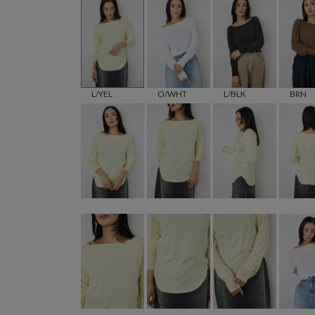
L/YEL
O/WHT
L/BLK
BRN