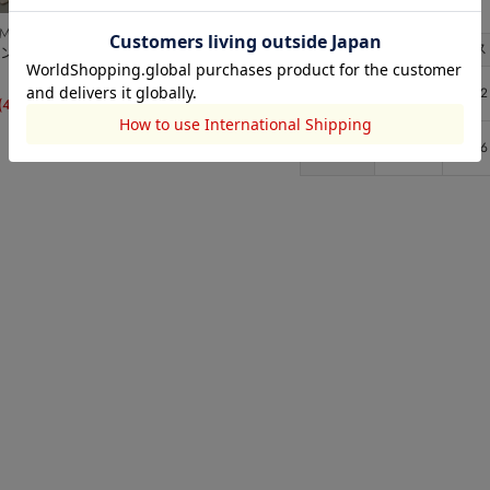
サイズ
 MOUSSY
サイズ
総丈
バス
ングスカ
S
59/60
82
(40%OFF)
M
61/62
86