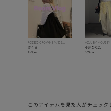
RODEO CROWNS WIDE
AZUL BY MOUSSY
BOWL
さくら
小原ひなた
153cm
169cm
このアイテムを見た人がチェック