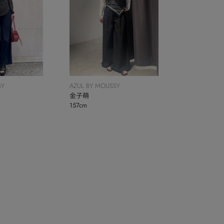
SY
AZUL BY MOUSSY
金子萌
157cm