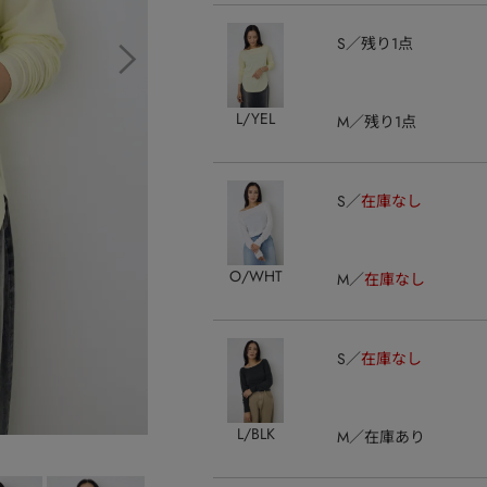
S
残り1点
L/YEL
M
残り1点
S
在庫なし
O/WHT
M
在庫なし
S
在庫なし
L/BLK
M
在庫あり