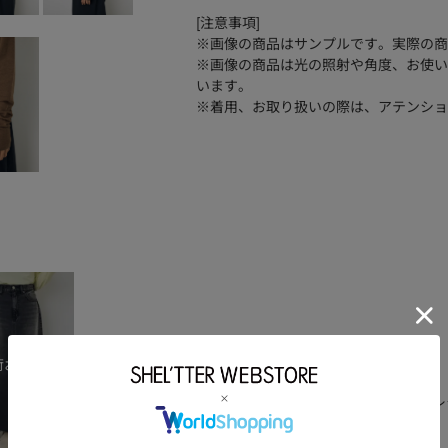
[注意事項]
※画像の商品はサンプルです。実際の商
※画像の商品は光の照射や角度、お使い
います。
※着用、お取り扱いの際は、アテンショ
品番
250JSY80-6381
レーヨン:49コットン:45ポリウレ
素材
洗濯表示