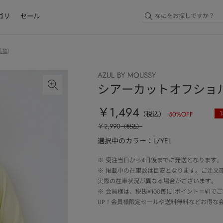
ゴリ
セール
袖)
AZUL BY MOUSSY
シアーカットオフショ
￥1,494
1
（税込）
50
%OFF
￥2,990
（税込）
選択中のカラー：L/YEL
※
受注当日から4日後までに発送となります。
※
掲載中の在庫数は目安となります。ご注文
実際の在庫状況が異なる場合がございます。
※
会員様は、税抜¥100毎に1ポイント＝¥1
UP！会員様限定セールや送料無料などお得な