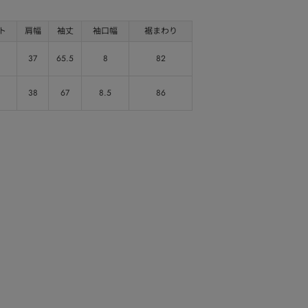
ト
肩幅
袖丈
袖口幅
裾まわり
37
65.5
8
82
38
67
8.5
86