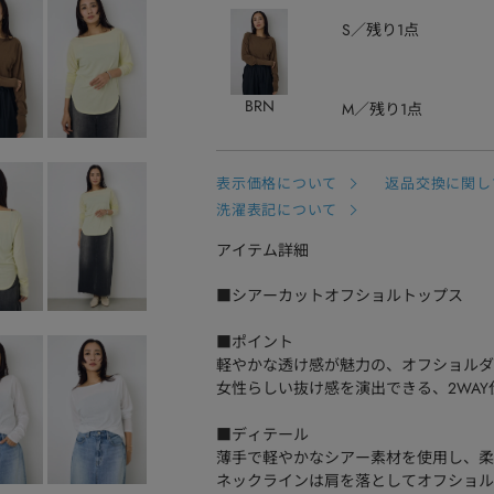
S
残り1点
BRN
M
残り1点
表示価格について
返品交換に関し
洗濯表記について
アイテム詳細
■シアーカットオフショルトップス
■ポイント
軽やかな透け感が魅力の、オフショルダ
女性らしい抜け感を演出できる、2WA
■ディテール
薄手で軽やかなシアー素材を使用し、柔
ネックラインは肩を落としてオフショル