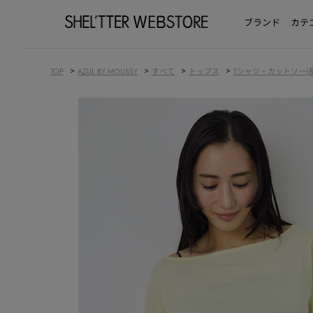
ブランド
カテ
>
>
>
>
TOP
AZUL BY MOUSSY
すべて
トップス
Tシャツ・カットソー(長