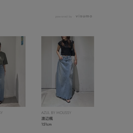
powered by
SY
AZUL BY MOUSSY
渡辺楓
151cm