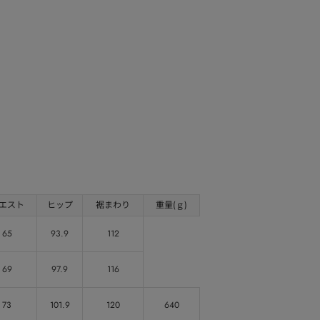
エスト
ヒップ
裾まわり
重量(ｇ)
65
93.9
112
69
97.9
116
73
101.9
120
640