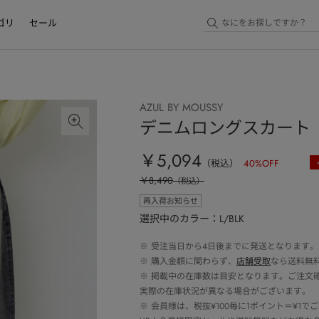
ゴリ
セール
AZUL BY MOUSSY
デニムロングスカート
￥5,094
（税込）
40
%OFF
￥8,490
（税込）
再入荷お知らせ
選択中のカラー：L/BLK
※
受注当日から4日後までに発送となります。
※
購入金額に関わらず、
店舗受取
なら送料無
※
掲載中の在庫数は目安となります。ご注文
実際の在庫状況が異なる場合がございます。
※
会員様は、税抜¥100毎に1ポイント＝¥1