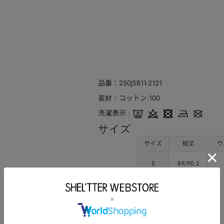
品番
250JSB11-2121
コットン:100
素材
洗濯表示
サイズ
サイズ
総丈
ウ
S
89/90.2
M
90/91.2
L
91/92.2