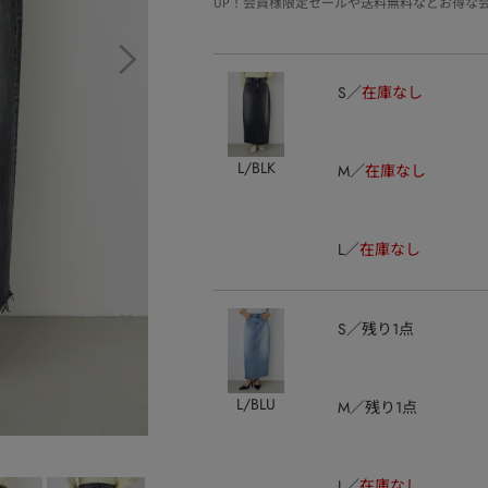
UP！会員様限定セールや送料無料などお得な
S
在庫なし
L/BLK
M
在庫なし
L
在庫なし
S
残り1点
L/BLU
M
残り1点
L
在庫なし