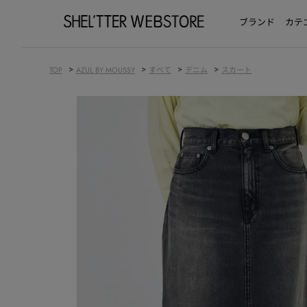
ブランド
カテ
>
>
>
>
TOP
AZUL BY MOUSSY
すべて
デニム
スカート