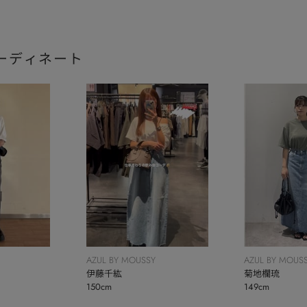
ーディネート
AZUL BY MOUS
AZUL BY MOUSSY
菊地欄琉
伊藤千紘
149cm
150cm