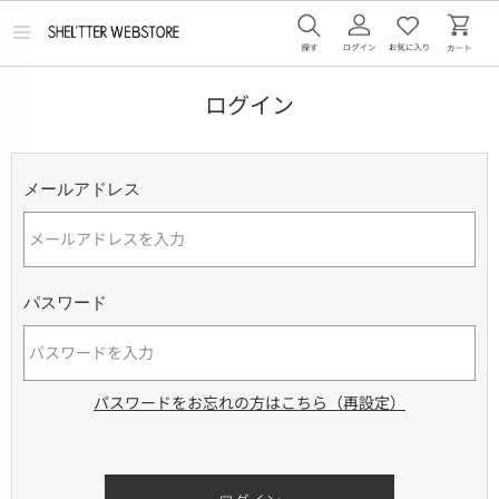
メ
ニ
ュ
ー
ログイン
を
開
く
メールアドレス
パスワード
パスワードをお忘れの方はこちら（再設定）