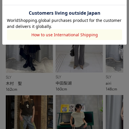
SLY
SLY
SLY
中田梨湖
airi
木村 聖
160cm
148cm
162cm