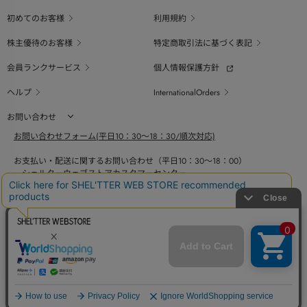
初めてのお客様
利用規約
株主優待のお客様
特定商取引法に基づく表記
会員ランクサービス
個人情報保護方針
ヘルプ
InternationalOrders
お問い合わせ
お問い合わせフォーム(平日10：30～18：30/順次対応)
お支払い・配送に関するお問い合わせ（平日10：30～18：00）
シェルターウェブストアカスタマーセンター
0800-123-6820
商品の素材、サイズ、仕様等に関するお問い合せ（平日10：30～18：00）
バロックジャパンリミテッドコールセンター
03-6730-9191
BAROQUE JAPAN LIMITED
採用情報
SHEL'TTER GREEN
ページ
トップ
COPYRIGHT © BAROQUE JAPAN LIMITED ALL RIGHTS RESERVED.