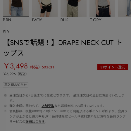
BRN
IVOY
BLK
T.GRY
SLY
【SNSで話題！】DRAPE NECK CUT ト
ップス
￥3,498
（税込）
50
%OFF
31
ポイント還元
￥6,996
（税込）
再入荷お知らせ
 ※ 
受注当日から4日後までに発送となります。 最短注文日の翌日にお届けいたしま
す。
 ※ 
購入金額に関わらず、
店舗受取
なら送料無料でお届けいたします。
 ※ 
会員様は、税抜¥100毎に1ポイント＝¥1でご利用頂けるポイントが貯まり、会員ラ
ンクが上がると還元率もUP！会員様限定セールや送料無料などお得な会員ランク
サービスの
詳細はこちら
。