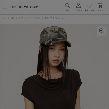
メ
ニ
ュ
TOP
>
SLY
>
すべて
>
トップス
>
その他トップス
ー
を
開
く