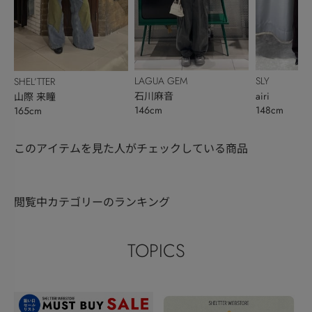
LAGUA GEM
SLY
SHEL’TTER
石川麻音
airi
山際 来瞳
146cm
148cm
165cm
このアイテムを見た人がチェックしている商品
閲覧中カテゴリーのランキング
TOPICS