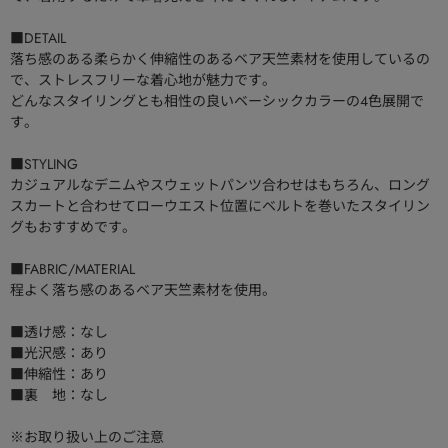
■DETAIL
落ち感のある柔らかく伸縮性のあるベア天竺素材を使用しているの
で、ストレスフリーな着心地が魅力です。
どんなスタイリングとも相性の良いベーシックカラーの4色展開で
す。
■STYLING
カジュアルなデニムやスウェットパンツ合わせはもちろん、ロング
スカートと合わせてローウエスト位置にベルトを巻いたスタイリン
グもおすすめです。
■FABRIC/MATERIAL
程よく落ち感のあるベア天竺素材を使用。
■透け感：なし
■光沢感：あり
■伸縮性：あり
■裏 地：なし
※お取り扱い上のご注意