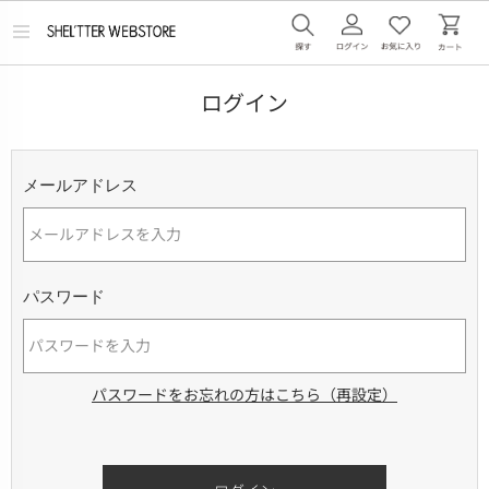
メ
ニ
ュ
ー
ログイン
を
開
く
メールアドレス
パスワード
パスワードをお忘れの方はこちら（再設定）