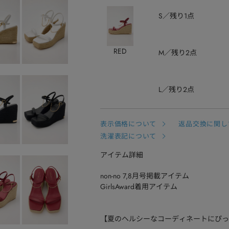
S
残り1点
RED
M
残り2点
L
残り2点
表示価格について
返品交換に関し
洗濯表記について
アイテム詳細
non-no 7,8月号掲載アイテム
GirlsAward着用アイテム
【夏のヘルシーなコーディネートにぴっ