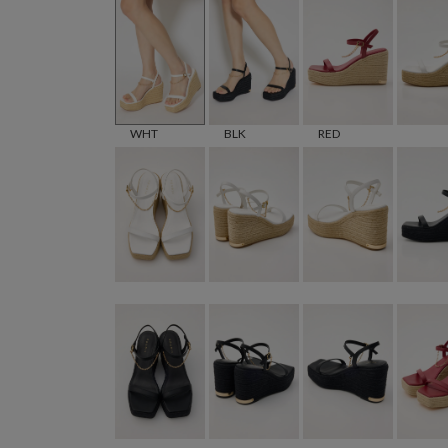
WHT
BLK
RED