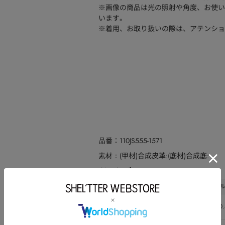
※画像の商品は光の照射や角度、お使い
います。
※着用、お取り扱いの際は、アテンショ
品番
110JS555-1571
(甲材)合成皮革:(底材)合成底:
素材
サイズ
サイズ
ヒー
S(22.5-23.0)
10