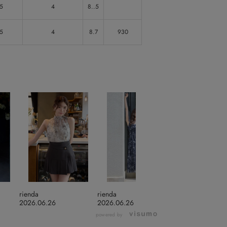
.5
4
8..5
.5
4
8.7
930
rienda
rienda
rienda
2026.06.26
2026.06.26
2026.06.05
powered by