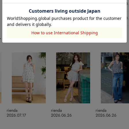
M(23.5-24.0)
10
L(24.5-25.0)
10
ート
rienda
rienda
rienda
2026.07.17
2026.06.26
2026.06.26