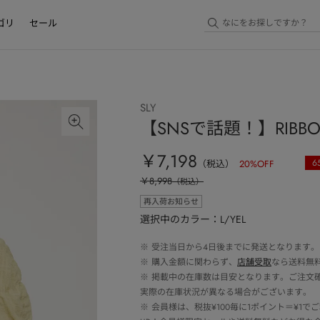
ゴリ
セール
SLY
【SNSで話題！】RIBBON
￥7,198
6
（税込）
20
%OFF
￥8,998
（税込）
再入荷お知らせ
選択中のカラー：L/YEL
※
受注当日から4日後までに発送となります。
※
購入金額に関わらず、
店舗受取
なら送料無
※
掲載中の在庫数は目安となります。ご注文
実際の在庫状況が異なる場合がございます。
※
会員様は、税抜¥100毎に1ポイント＝¥1