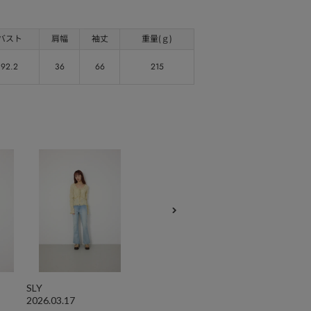
バスト
肩幅
袖丈
重量(ｇ)
92.2
36
66
215
SLY
2026.03.17