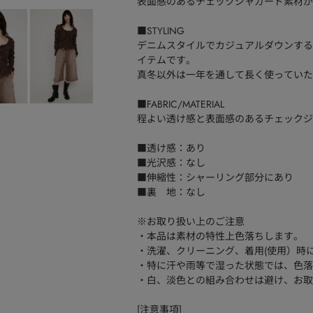
表面感のあるチェックジャガード素材が
■STYLING
デニムスタイルでカジュアルダウンする
イテムです。
真冬以外は一年を通して長く使っていた
■FABRIC/MATERIAL
程よい透け感と表面感のあるチェックジ
■透け感：あり
■光沢感：なし
■伸縮性：シャーリング部分にあり
■裏 地：なし
※お取り扱い上のご注意
・本品は素材の特性上色落ちします。
・洗濯、クリーニング、着用(使用）時
・特に汗や雨等で湿った状態では、色落
・白、淡色との組み合わせは避け、お取
[注意事項]