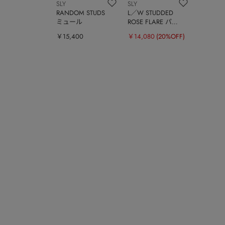
SLY
SLY
RANDOM STUDS
L／W STUDDED
ミュール
ROSE FLARE パン
ツ
￥15,400
￥14,080
(20%OFF)