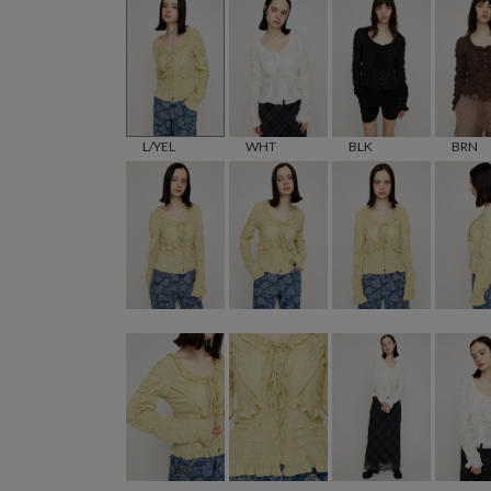
L/YEL
WHT
BLK
BRN