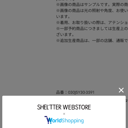
※画像の商品はサンプルです。実際の商
※画像の商品は光の照射や角度、お使い
います。
※着用、お取り扱いの際は、アテンショ
※一部予約商品につきましては生産上の
ざいます。
※追加生産商品は、一部の店舗、通販で
品番
030JSY30-3591
(本体)ポリエステル:98ポリウレタ
素材
洗濯表示