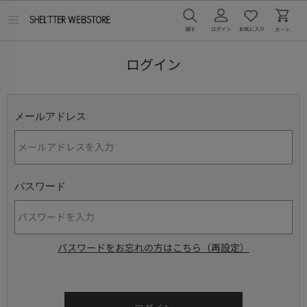
メ
ニ
ュ
ー
ログイン
を
開
く
メールアドレス
パスワード
パスワードをお忘れの方はこちら（再設定）