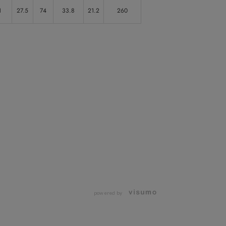
1
27.5
74
33.8
21.2
260
powered by