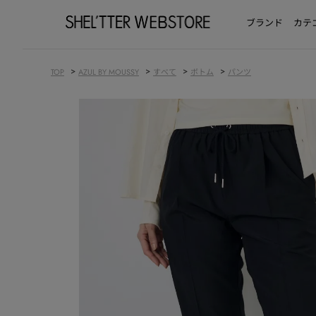
ブランド
カテ
>
>
>
>
TOP
AZUL BY MOUSSY
すべて
ボトム
パンツ