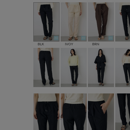
BLK
IVOY
BRN