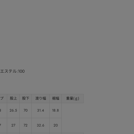
エステル:100
プ
股上
股下
渡り幅
裾幅
重量(ｇ)
3
26.5
70
31.4
18.8
7
27
72
32.6
20