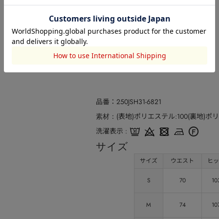
品番
250JSH31-6821
(表地)ポリエステル:100(裏地)ポリ
素材
洗濯表示
サイズ
サイズ
ウエスト
ヒッ
S
70
10
M
74
10