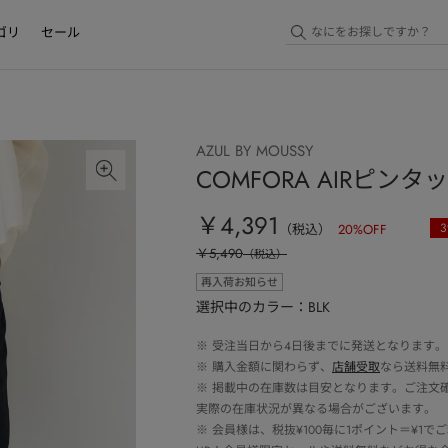
ゴリ
セール
AZUL BY MOUSSY
COMFORA AIRピ
￥4,391
3
（税込）
20
%OFF
￥5,490
（税込）
再入荷お知らせ
選択中のカラー：BLK
※
受注当日から4日後までに発送となります。
※
購入金額に関わらず、
店舗受取
なら送料無
※
掲載中の在庫数は目安となります。ご注文
実際の在庫状況が異なる場合がございます。
※
会員様は、税抜¥100毎に1ポイント＝¥1