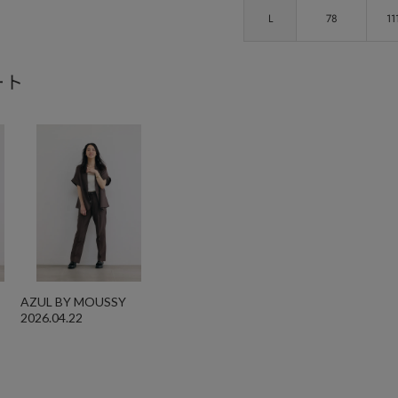
L
78
11
ート
AZUL BY MOUSSY
2026.04.22