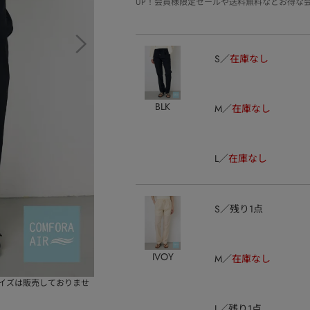
UP！会員様限定セールや送料無料などお得な
S
在庫なし
BLK
M
在庫なし
L
在庫なし
S
残り1点
IVOY
M
在庫なし
サイズは販売しておりませ
L
残り1点