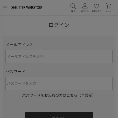
メ
ニ
ュ
ー
ログイン
を
開
く
メールアドレス
パスワード
パスワードをお忘れの方はこちら（再設定）