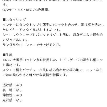
す。
O/WHT・BLK・BEGの3色展開。
■スタイリング
インナーにタンクトップや薄手のTシャツを合わせ、透け感を活かし
たレイヤードスタイルがおすすめです。
ショーツやクロップドパンツでリゾート風に、細身デニムで都会的
カジュアルにも。
サンダルやローファーで仕上げると◎。
■生地
10/2の太番手コットン糸を使用した、ミドルゲージの透かし柄ニッ
ト素材です。
スクエア柄をパッチワーク風に組み合わせた編み地で、ニットなら
ではの柔らかさと軽やかな表情が特徴です。
透け感：あり
裏 地：なし
伸縮性：あり
光沢感：なし