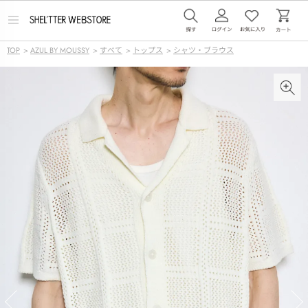
メ
ニ
ュ
TOP
>
AZUL BY MOUSSY
>
すべて
>
トップス
>
シャツ・ブラウス
ー
を
開
く