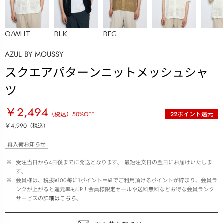
O/WHT
BLK
BEG
AZUL BY MOUSSY
スクエアパターンニットメッシュシャ
ツ
￥2,494
（税込）
50
%OFF
22
ポイント還元
￥4,990
（税込）
再入荷お知らせ
 ※ 
受注当日から4日後までに発送となります。 最短注文日の翌日にお届けいたしま
す。
 ※ 
会員様は、税抜¥100毎に1ポイント＝¥1でご利用頂けるポイントが貯まり、会員ラ
ンクが上がると還元率もUP！会員様限定セールや送料無料などお得な会員ランク
サービスの
詳細はこちら
。