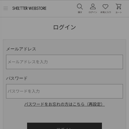
メ
ニ
ュ
ー
ログイン
を
開
く
メールアドレス
パスワード
パスワードをお忘れの方はこちら（再設定）