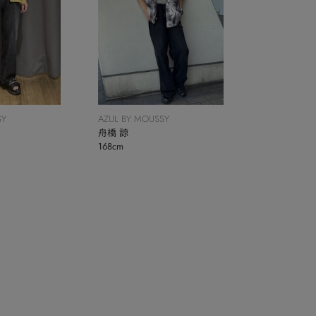
SY
AZUL BY MOUSSY
舟橋 諒
168cm