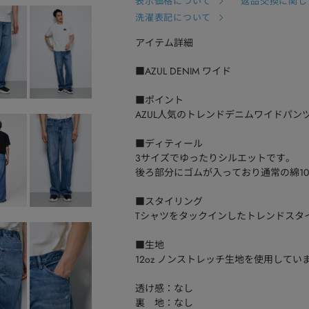
表示価格について
返品交換に関し
洗濯表記について
アイテム詳細
■AZUL DENIM ワイド
■ポイント
AZUL人気のトレンドデニムワイドパン
■ディティール
3サイズでゆったりシルエットです。
後ろ部分にゴムが入っており通常の綿1
■スタイリング
Tシャツをタックインしたトレンドスタ
■生地
12oz ノンストレッチ生地を使用してい
透け感：なし
裏 地：なし