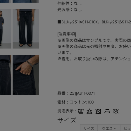
伸縮性：なし
光沢感：なし
■BLUは
251IAS11-010K
、BLKは
251JSS11-
[注意事項]
※画像の商品はサンプルです。実際の商
※画像の商品は光の照射や角度、お使い
います。
※着用、お取り扱いの際は、アテンショ
品番
251JAS11-0371
コットン:100
素材
洗濯表示
サイズ
サイズ
ウエスト
ヒッ