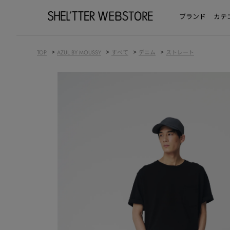
ブランド
カテ
>
>
>
>
TOP
AZUL BY MOUSSY
すべて
デニム
ストレート