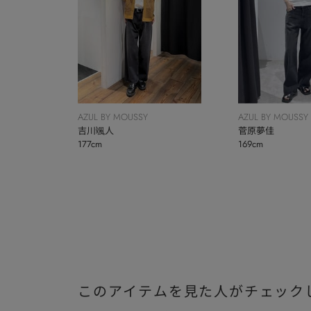
AZUL BY MOUSSY
AZUL BY MOUSSY
吉川颯人
菅原夢佳
177cm
169cm
このアイテムを見た人がチェック