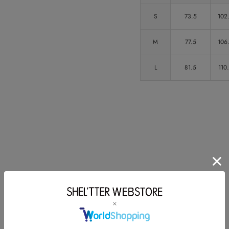
S
73.5
102
M
77.5
106
L
81.5
110