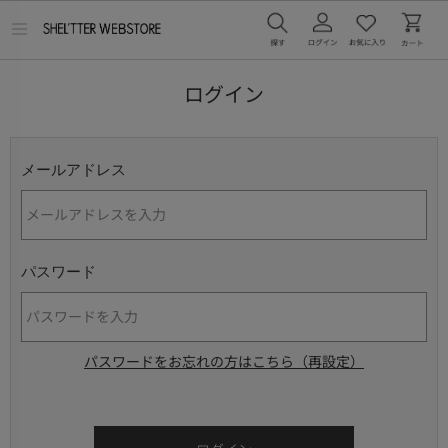
メ
ニ
ュ
ー
ログイン
を
開
く
メールアドレス
パスワード
パスワードをお忘れの方はこちら（再設定）