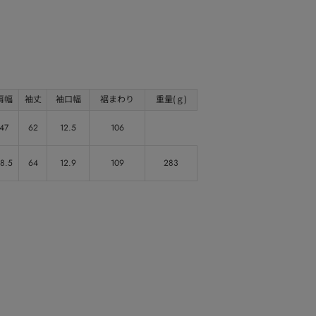
肩幅
袖丈
袖口幅
裾まわり
重量(ｇ)
47
62
12.5
106
8.5
64
12.9
109
283