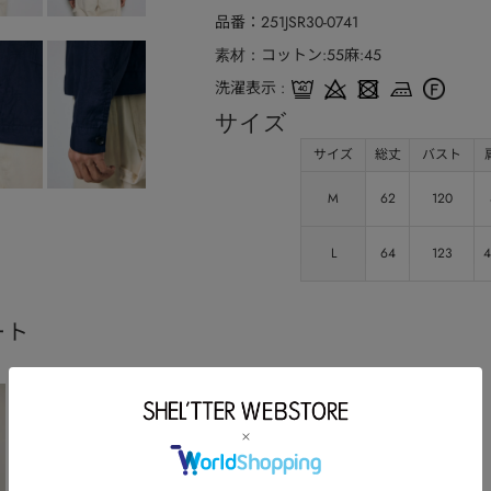
品番
251JSR30-0741
コットン:55麻:45
素材
洗濯表示
サイズ
サイズ
総丈
バスト
M
62
120
L
64
123
4
ート