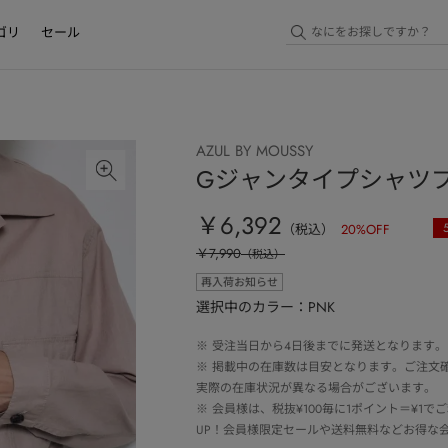
ゴリ
セール
AZUL BY MOUSSY
Gジャンタイプシャツ
￥6,392
（税込）
20
%OFF
￥7,990
（税込）
再入荷お知らせ
選択中のカラー：PNK
※
受注当日から4日後までに発送となります。
※
掲載中の在庫数は目安となります。ご注文
実際の在庫状況が異なる場合がございます。
※
会員様は、税抜¥100毎に1ポイント＝¥1
UP！会員様限定セールや送料無料などお得な