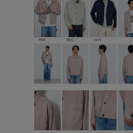
PNK
BEG
NVY