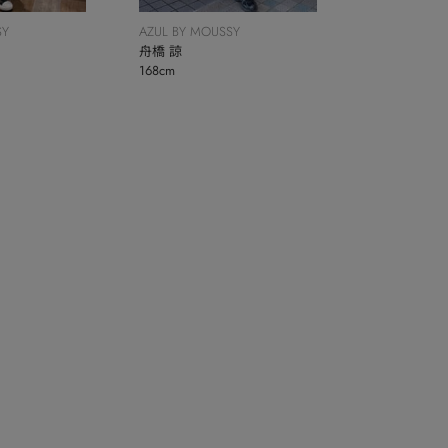
SY
AZUL BY MOUSSY
舟橋 諒
168cm