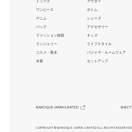
トップス
アウター
ワンピース
ボトム
デニム
シューズ
バッグ
アクセサリー
ファッション雑貨
キッズ
ランジェリー
ライフスタイル
コスメ・香水
パジャマ・ルームウェア
水着
セットアップ
BAROQUE JAPAN LIMITED
SHEL’T
COPYRIGHT © BAROQUE JAPAN LIMITED ALL RIGHTS RESERVED