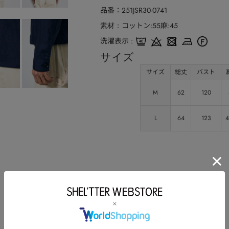
品番
251JSR30-0741
コットン:55麻:45
素材
洗濯表示
サイズ
サイズ
総丈
バスト
M
62
120
L
64
123
4