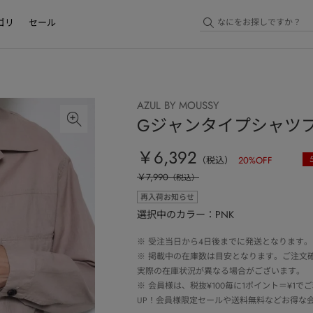
ゴリ
セール
AZUL BY MOUSSY
Gジャンタイプシャツ
￥6,392
（税込）
20
%OFF
￥7,990
（税込）
再入荷お知らせ
選択中のカラー：PNK
※
受注当日から4日後までに発送となります。
※
掲載中の在庫数は目安となります。ご注文
実際の在庫状況が異なる場合がございます。
※
会員様は、税抜¥100毎に1ポイント＝¥1
UP！会員様限定セールや送料無料などお得な