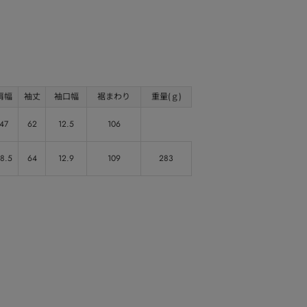
肩幅
袖丈
袖口幅
裾まわり
重量(ｇ)
47
62
12.5
106
8.5
64
12.9
109
283