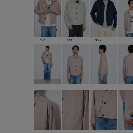
PNK
BEG
NVY