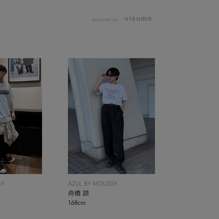
powered by
SY
AZUL BY MOUSSY
舟橋 諒
168cm