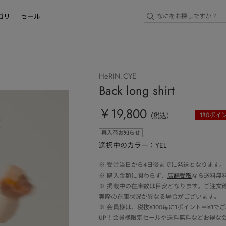
ゴリ
セール
HeRIN.CYE
Back long shirt
￥19,800
180
ポイ
（税込）
再入荷お知らせ
選択中のカラー：YEL
※
受注当日から4日後までに発送となります。
※
購入金額に関わらず、
店舗受取
なら送料無
※
掲載中の在庫数は目安となります。ご注文
実際の在庫状況が異なる場合がございます。
※
会員様は、税抜¥100毎に1ポイント＝¥1
UP！会員様限定セールや送料無料などお得な