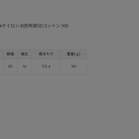
4ナイロン:8(別布部分)コットン:100
肩幅
袖丈
裾まわり
重量(ｇ)
50
16
173.6
181