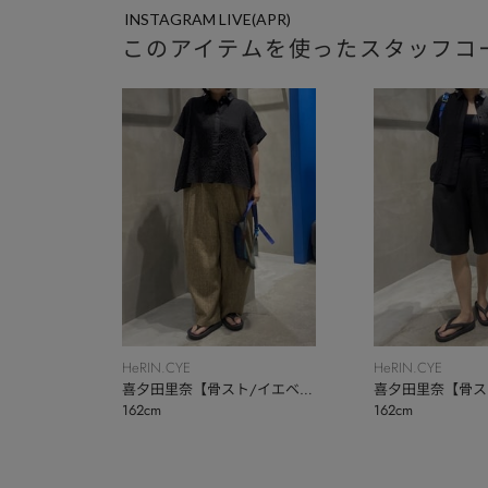
INSTAGRAM LIVE(APR)
このアイテムを使ったスタッフコ
HeRIN.CYE
HeRIN.CYE
喜夕田里奈【骨スト/イエベ
喜夕田里奈【骨ス
162cm
162cm
秋】
秋】