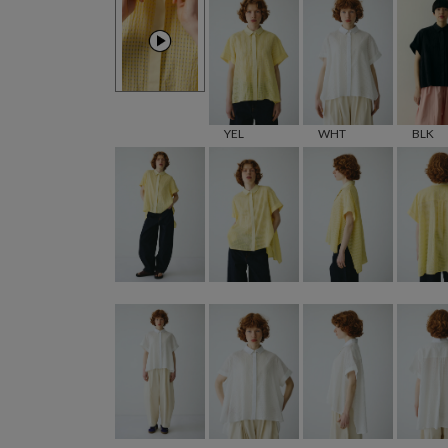
YEL
WHT
BLK