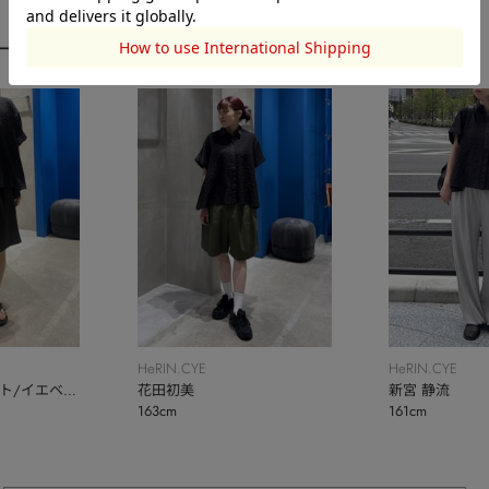
ーディネート
HeRIN.CYE
HeRIN.CYE
ト/イエベ
花田初美
新宮 静流
163cm
161cm