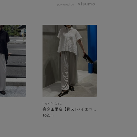
powered by
HeRIN.CYE
喜夕田里奈【骨スト/イエベ
162cm
秋】