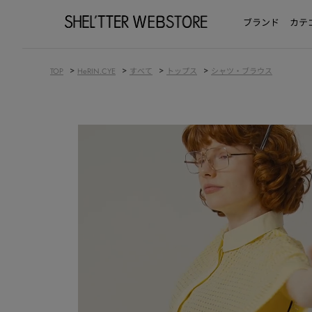
ブランド
カテ
>
>
>
>
TOP
HeRIN.CYE
すべて
トップス
シャツ・ブラウス