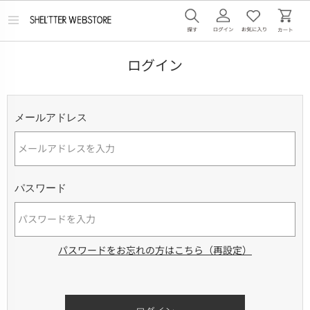
メ
ニ
ュ
ー
ログイン
を
開
く
メールアドレス
パスワード
パスワードをお忘れの方はこちら（再設定）