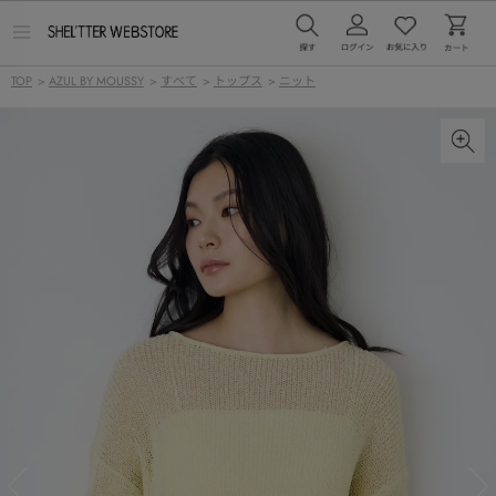
メ
ニ
ュ
TOP
>
AZUL BY MOUSSY
>
すべて
>
トップス
>
ニット
ー
を
開
く