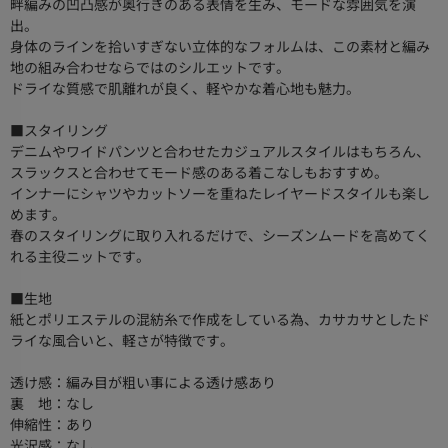
畔編みの凹凸感が奥行きのある表情を生み、モードな雰囲気を演
出。
身体のラインを拾いすぎない立体的なフォルムは、この素材と編み
地の組み合わせならではのシルエットです。
ドライな質感で肌離れが良く、軽やかな着心地も魅力。
■スタイリング
デニムやワイドパンツと合わせたカジュアルスタイルはもちろん、
スラックスと合わせてモード感のある着こなしもおすすめ。
インナーにシャツやカットソーを重ねたレイヤードスタイルも楽し
めます。
春のスタイリングに取り入れるだけで、シーズンムードを高めてく
れる主役ニットです。
■生地
紙とポリエステルの混紡糸で作成をしている為、カサカサとしたド
ライな風合いと、軽さが特徴です。
透け感：編み目が粗い事による透け感あり
裏 地：なし
伸縮性：あり
光沢感：なし