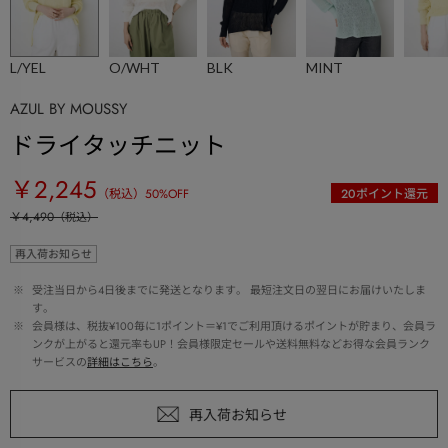
L/YEL
O/WHT
BLK
MINT
AZUL BY MOUSSY
ドライタッチニット
￥2,245
（税込）
50
%OFF
20
ポイント還元
￥4,490
（税込）
再入荷お知らせ
 ※ 
受注当日から4日後までに発送となります。 最短注文日の翌日にお届けいたしま
す。
 ※ 
会員様は、税抜¥100毎に1ポイント＝¥1でご利用頂けるポイントが貯まり、会員ラ
ンクが上がると還元率もUP！会員様限定セールや送料無料などお得な会員ランク
サービスの
詳細はこちら
。