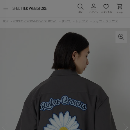
メ
ニ
ュ
TOP
>
RODEO CROWNS WIDE BOWL
>
すべて
>
トップス
>
シャツ・ブラウス
ー
を
開
く