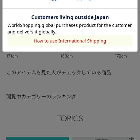
RODEO CROWNS WIDE
AZUL BY MOUSSY
RODEO CRO
BOWL
片山快莉
渡邉輝誠
BOWL
藤井 蒼介
171cm
183cm
172cm
このアイテムを見た人がチェックしている商品
閲覧中カテゴリーのランキング
TOPICS