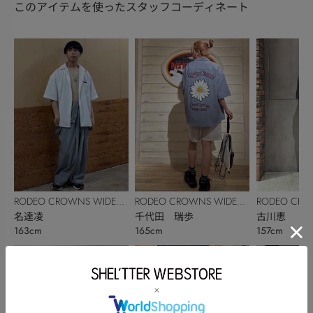
このアイテムを使ったスタッフコーディネート
RODEO CROWNS WIDE
RODEO CROWNS WIDE
RODEO CRO
BOWL
名達凌
BOWL
千代田 瑞歩
BOWL
古川恵
163cm
165cm
157cm