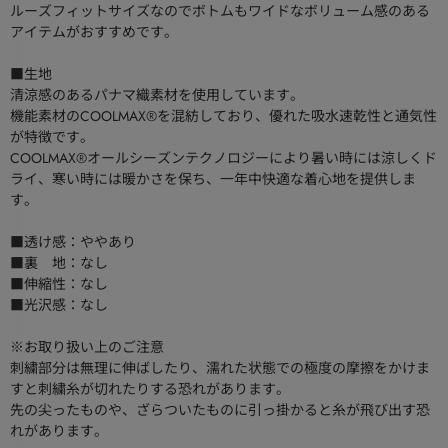
ルーズフィットサイズなのでボトムもワイドなボリューム感のある
アイテムがおすすめです。
■生地
清涼感のあるパナマ織素材を使用しています。
機能素材のCOOLMAX®を混紡しており、優れた吸水速乾性と通気性
が特徴です。
COOLMAX®オールシーズンテクノロジーにより暑い時には涼しくド
ライ、寒い時には暖かさを保ち、一年中快適な着心地を提供しま
す。
■透け感：ややあり
■裏 地：なし
■伸縮性：なし
■光沢感：なし
※お取り扱い上のご注意
刺繍部分は無理に伸ばしたり、濡れた状態での極度の摩擦をかけま
すと刺繍糸が切れたりする恐れがあります。
先の尖ったものや、ざらついたものに引っ掛かると糸が飛び出す恐
れがあります。