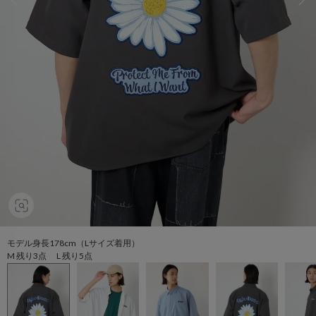
モデル身長178cm（Lサイズ着用）
M 残り3点 L 残り5点