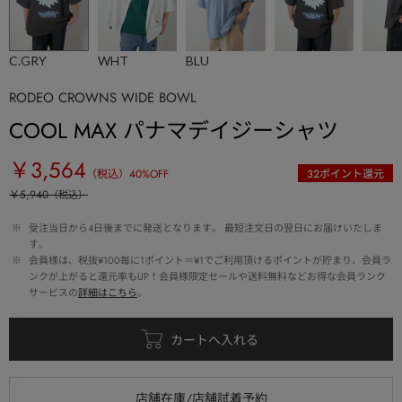
C.GRY
WHT
BLU
RODEO CROWNS WIDE BOWL
COOL MAX パナマデイジーシャツ
￥3,564
（税込）
40
%OFF
32
ポイント還元
￥5,940
（税込）
 ※ 
受注当日から4日後までに発送となります。 最短注文日の翌日にお届けいたしま
す。
 ※ 
会員様は、税抜¥100毎に1ポイント＝¥1でご利用頂けるポイントが貯まり、会員ラ
ンクが上がると還元率もUP！会員様限定セールや送料無料などお得な会員ランク
サービスの
詳細はこちら
。