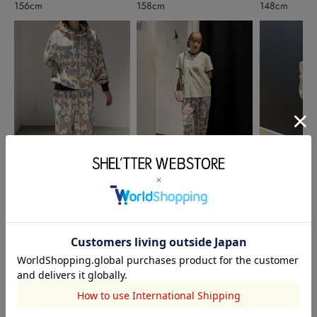
156cm
158cm
148cm
AZUL BY MOUSSY
AZUL BY MOUSSY
SHEL’TTER
四元美結
nanami
林 日茉莉
168cm
160cm
160cm
このアイテムを見た人がチェックしている商品
閲覧中カテゴリーのランキング