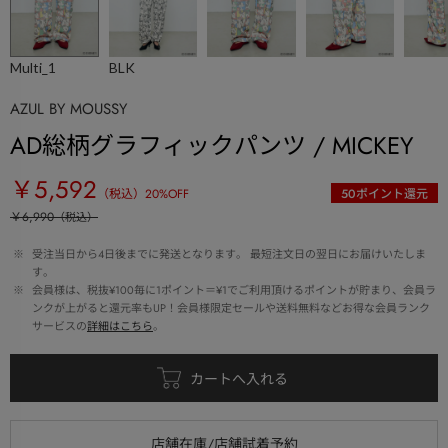
Multi_1
BLK
AZUL BY MOUSSY
AD総柄グラフィックパンツ / MICKEY
￥5,592
（税込）
20
%OFF
50
ポイント還元
￥6,990
（税込）
 ※ 
受注当日から4日後までに発送となります。 最短注文日の翌日にお届けいたしま
す。
 ※ 
会員様は、税抜¥100毎に1ポイント＝¥1でご利用頂けるポイントが貯まり、会員ラ
ンクが上がると還元率もUP！会員様限定セールや送料無料などお得な会員ランク
サービスの
詳細はこちら
。