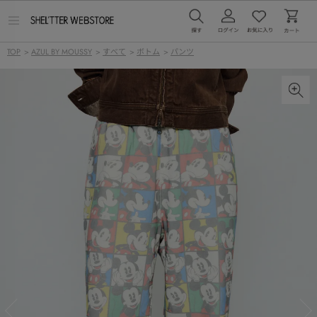
メ
ニ
ュ
TOP
>
AZUL BY MOUSSY
>
すべて
>
ボトム
>
パンツ
ー
を
開
く