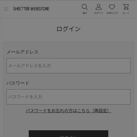
メ
ニ
ュ
ー
ログイン
を
開
く
メールアドレス
パスワード
パスワードをお忘れの方はこちら（再設定）