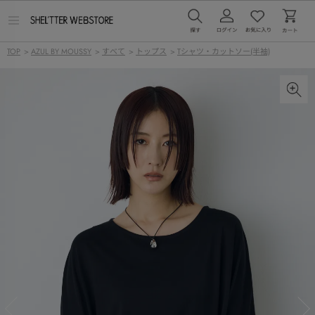
メ
ニ
ュ
TOP
>
AZUL BY MOUSSY
>
すべて
>
トップス
>
Tシャツ・カットソー(半袖)
ー
を
開
く