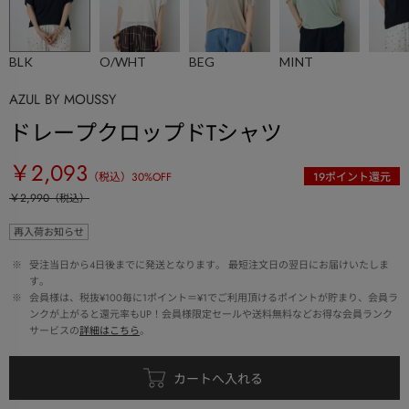
BLK
O/WHT
BEG
MINT
AZUL BY MOUSSY
ドレープクロップドTシャツ
￥2,093
（税込）
30
%OFF
19
ポイント還元
￥2,990
（税込）
再入荷お知らせ
 ※ 
受注当日から4日後までに発送となります。 最短注文日の翌日にお届けいたしま
す。
 ※ 
会員様は、税抜¥100毎に1ポイント＝¥1でご利用頂けるポイントが貯まり、会員ラ
ンクが上がると還元率もUP！会員様限定セールや送料無料などお得な会員ランク
サービスの
詳細はこちら
。