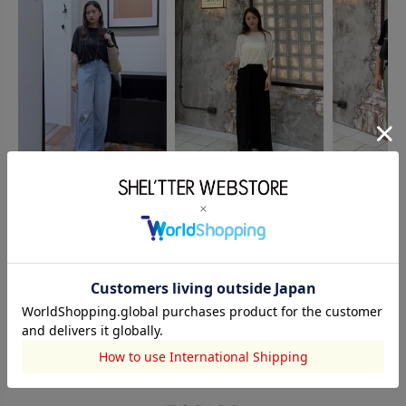
AZUL BY MOUSSY
AZUL BY MOUSSY
AZUL BY MO
八田理菜
丹生ひより
笹川結衣
157cm
158cm
165cm
このアイテムを見た人がチェックしている商品
閲覧中カテゴリーのランキング