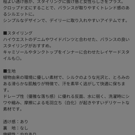
程よい透け感が、スタイリングに抜け感と女性らしさをプラス。
クロップド丈にすることで、バランスが取りやすくトレンド感のあ
るシルエットに。
シンプルなデザインで、デイリーに取り入れやすいアイテムです。
■スタイリング
ハイウエストのデニムやワイドパンツと合わせた、バランスの良い
スタイリングがおすすめ。
キャミソールやタンクトップをインナーに合わせたレイヤードスタ
イルも◎。
■生地
植物由来の環境に優しい素材で、シルクのような光沢と、とろみの
ある滑らかな肌触りが特徴で、汗を素早く逃がして快適に保ちま
す。
ドレープ性（優雅な落ち感）に優れる反面、水に弱く、洗濯時にシ
ワや縮み、摩擦による毛羽立ち（白化）が起きやすいデリケートな
素材です。
透け感：あり
裏 地：なし
伸縮性：ややあり