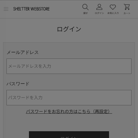
メ
ニ
ュ
ー
ログイン
を
開
く
メールアドレス
パスワード
パスワードをお忘れの方はこちら（再設定）