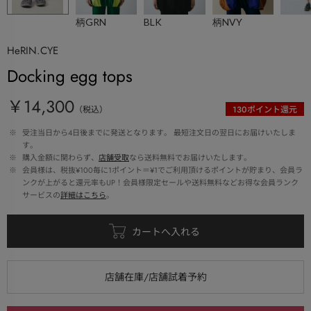
柄GRN
BLK
柄NVY
HeRIN.CYE
Docking egg tops
￥14,300
（税込）
130
ポイント還元
 ※ 
受注当日から4日後までに発送となります。 最短注文日の翌日にお届けいたしま
す。
 ※ 
購入金額に関わらず、
店舗受取
なら送料無料でお届けいたします。
 ※ 
会員様は、税抜¥100毎に1ポイント＝¥1でご利用頂けるポイントが貯まり、会員ラ
ンクが上がると還元率もUP！会員様限定セールや送料無料などお得な会員ランク
サービスの
詳細はこちら
。