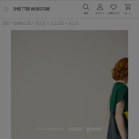
メ
ニ
ュ
TOP
>
HeRIN.CYE
>
すべて
>
トップス
>
ニット
ー
を
開
く