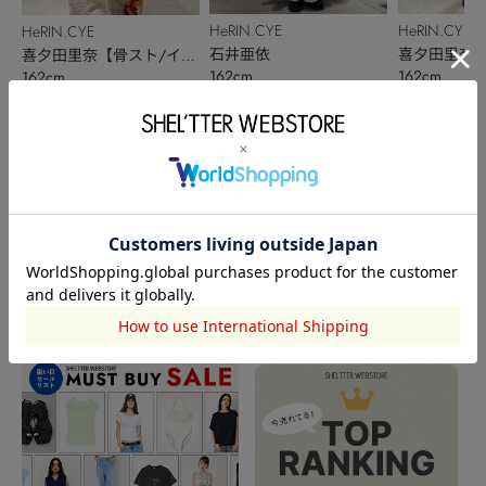
HeRIN.CYE
HeRIN.CYE
HeRIN.CYE
石井亜依
喜夕田里奈【
喜夕田里奈【骨スト/イエ
162cm
162cm
162cm
ベ秋】
ベ秋】
このアイテムを見た人がチェックしている商品
閲覧中カテゴリーのランキング
TOPICS