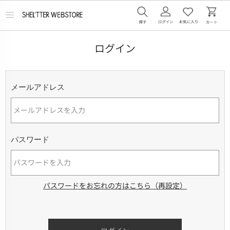
メ
ニ
ュ
ー
ログイン
を
開
く
メールアドレス
パスワード
パスワードをお忘れの方はこちら（再設定）