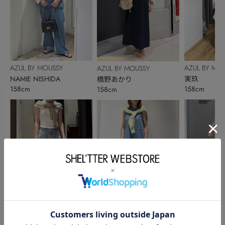
AZUL BY MOUSSY
AZUL BY MO
AZUL BY MOUSSY
NAMIE NISHIDA
実玖
橋野あかり
158cm
158cm
158cm
AZUL BY MOUSSY
AZUL BY MO
AZUL BY MOUSSY