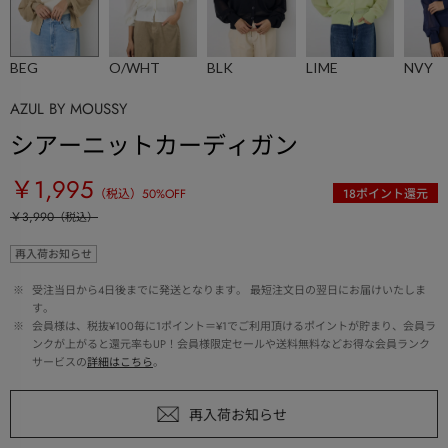
BEG
O/WHT
BLK
LIME
NVY
AZUL BY MOUSSY
シアーニットカーディガン
￥1,995
（税込）
50
%OFF
18
ポイント還元
￥3,990
（税込）
再入荷お知らせ
 ※ 
受注当日から4日後までに発送となります。 最短注文日の翌日にお届けいたしま
す。
 ※ 
会員様は、税抜¥100毎に1ポイント＝¥1でご利用頂けるポイントが貯まり、会員ラ
ンクが上がると還元率もUP！会員様限定セールや送料無料などお得な会員ランク
サービスの
詳細はこちら
。