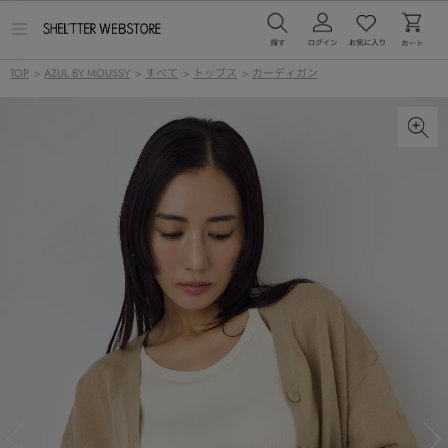
メ
ニ
ュ
TOP
>
AZUL BY MOUSSY
>
すべて
>
トップス
>
カーディガン
ー
を
開
く