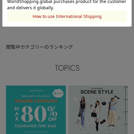
大亀 咲映
宍戸有紗
原裕妃
154cm
159cm
166cm
このアイテムを見た人がチェックしている商品
閲覧中カテゴリーのランキング
TOPICS