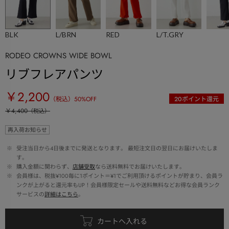
BLK
L/BRN
RED
L/T.GRY
RODEO CROWNS WIDE BOWL
リブフレアパンツ
￥2,200
（税込）
50
%OFF
20
ポイント還元
￥4,400
（税込）
再入荷お知らせ
 ※ 
受注当日から4日後までに発送となります。 最短注文日の翌日にお届けいたしま
す。
 ※ 
購入金額に関わらず、
店舗受取
なら送料無料でお届けいたします。
 ※ 
会員様は、税抜¥100毎に1ポイント＝¥1でご利用頂けるポイントが貯まり、会員ラ
ンクが上がると還元率もUP！会員様限定セールや送料無料などお得な会員ランク
サービスの
詳細はこちら
。