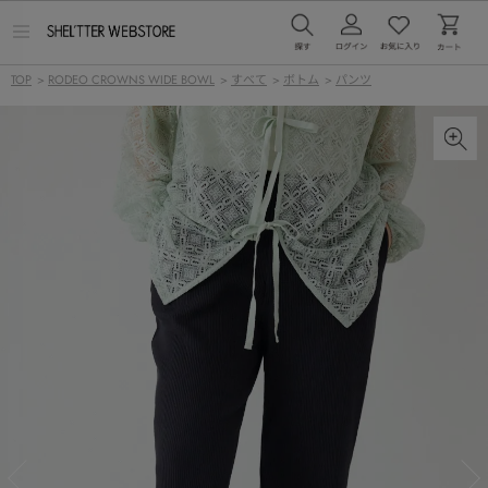
メ
ニ
ュ
TOP
>
RODEO CROWNS WIDE BOWL
>
すべて
>
ボトム
>
パンツ
ー
を
開
く