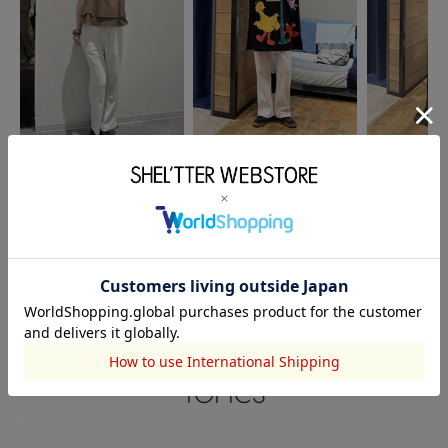
MOUSSY
RODEO CROWNS WIDE
RODEO CRO
冨川杏莉
BOWL
渡邉めぐみ
BOWL
桝田燎
164cm
165cm
172cm
このアイテムを見た人がチェックしている商品
閲覧中カテゴリーのランキング
TOPICS