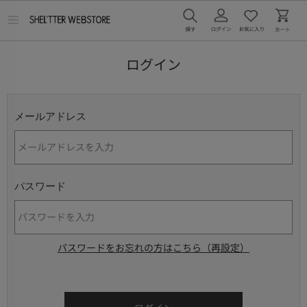
メ
ニ
ュ
ー
ログイン
を
開
く
メールアドレス
パスワード
パスワードをお忘れの方はこちら（再設定）