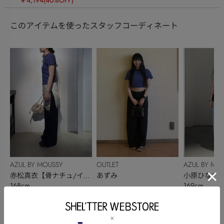
このアイテムを使ったスタッフコーディネート
AZUL BY MOUSSY
OUTLET
AZUL BY MO
赤松真衣【骨ナチュ/イエ
あずみ
小原ひなた
168cm
169cm
ベ春】