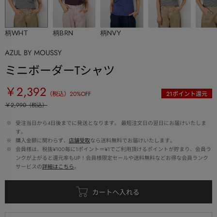
柄WHT
柄BRN
柄NVY
AZUL BY MOUSSY
ミニボーダーTシャツ
￥2,392
（税込）
20
%OFF
21
ポイント還元
￥2,990
（税込）
 ※ 
受注当日から4日後までに発送となります。 最短注文日の翌日にお届けいたしま
す。
 ※ 
購入金額に関わらず、
店舗受取
なら送料無料でお届けいたします。
 ※ 
会員様は、税抜¥100毎に1ポイント＝¥1でご利用頂けるポイントが貯まり、会員ラ
ンクが上がると還元率もUP！会員様限定セールや送料無料などお得な会員ランク
サービスの
詳細はこちら
。