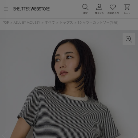
メ
ニ
ュ
TOP
>
AZUL BY MOUSSY
>
すべて
>
トップス
>
Tシャツ・カットソー(半袖)
ー
を
開
く