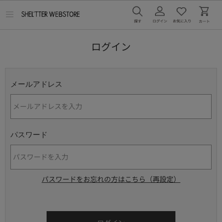
メ
ニ
ュ
ー
ログイン
を
開
く
メールアドレス
パスワード
パスワードをお忘れの方はこちら（再設定）