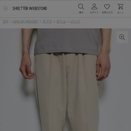
メ
ニ
ュ
TOP
>
AZUL BY MOUSSY
>
すべて
>
ボトム
>
パンツ
ー
を
開
く