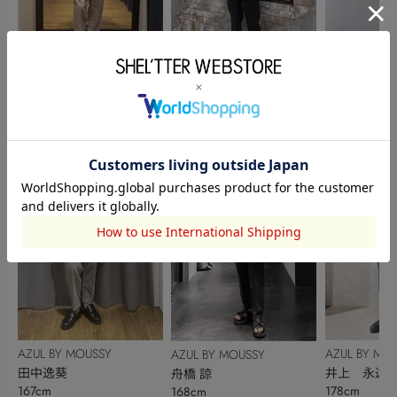
AZUL BY MOUSSY
AZUL BY MOUSSY
AZUL BY MO
YAMADA AYATO
高田遥生
高橋春樹
177cm
170cm
169cm
AZUL BY MOUSSY
AZUL BY MO
AZUL BY MOUSSY
田中逸葵
井上 永遠
舟橋 諒
167cm
178cm
168cm