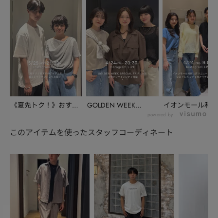
《夏先トク！》おすす
GOLDEN WEEK
イオンモール和歌
めアイテムを越谷レ
SPECIAL ...
リニューアル情報
powered by
イ...
G...
このアイテムを使ったスタッフコーディネート