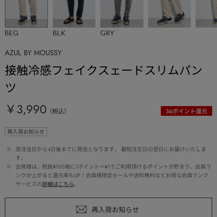
BEG
BLK
GRY
AZUL BY MOUSSY
接触冷感フェイクスェードスリムパン
ツ
￥3,990
（税込）
36
ポイント還元
再入荷お知らせ
 ※ 
受注当日から4日後までに発送となります。 最短注文日の翌日にお届けいたしま
す。
 ※ 
会員様は、税抜¥100毎に1ポイント＝¥1でご利用頂けるポイントが貯まり、会員ラ
ンクが上がると還元率もUP！会員様限定セールや送料無料などお得な会員ランク
サービスの
詳細はこちら
。