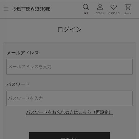
メ
ニ
ュ
ー
ログイン
を
開
く
メールアドレス
パスワード
パスワードをお忘れの方はこちら（再設定）