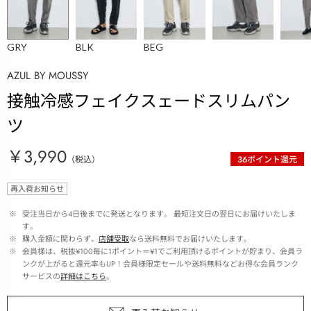
GRY
BLK
BEG
AZUL BY MOUSSY
接触冷感フェイクスェードスリムパン
ツ
￥3,990
（税込）
36
ポイント還元
再入荷お知らせ
 ※ 
受注当日から4日後までに発送となります。 最短注文日の翌日にお届けいたしま
す。
 ※ 
購入金額に関わらず、
店舗受取
なら送料無料でお届けいたします。
 ※ 
会員様は、税抜¥100毎に1ポイント＝¥1でご利用頂けるポイントが貯まり、会員ラ
ンクが上がると還元率もUP！会員様限定セールや送料無料などお得な会員ランク
サービスの
詳細はこちら
。