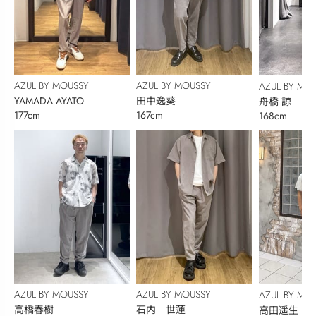
AZUL BY MOUSSY
AZUL BY MOUSSY
AZUL BY MO
YAMADA AYATO
田中逸葵
舟橋 諒
177cm
167cm
168cm
AZUL BY MOUSSY
AZUL BY MOUSSY
AZUL BY MO
高橋春樹
石内 世蓮
高田遥生