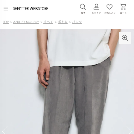
メ
ニ
ュ
TOP
>
AZUL BY MOUSSY
>
すべて
>
ボトム
>
パンツ
ー
を
開
く