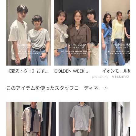
《夏先トク！》おすす
GOLDEN WEEK
イオンモール和歌
めアイテムを越谷レ
SPECIAL ...
リニューアル情報
powered by
イ...
G...
このアイテムを使ったスタッフコーディネート