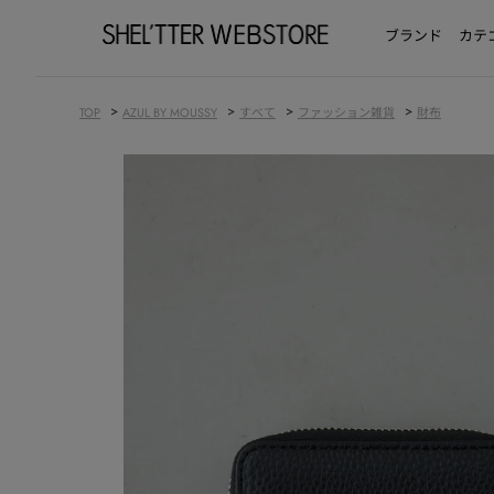
ブランド
カテ
>
>
>
>
TOP
AZUL BY MOUSSY
すべて
ファッション雑貨
財布