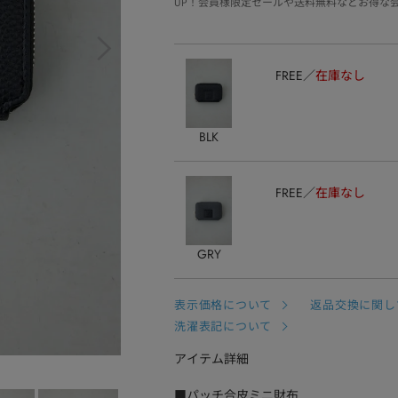
UP！会員様限定セールや送料無料などお得な
FREE
在庫なし
BLK
FREE
在庫なし
GRY
表示価格について
返品交換に関し
洗濯表記について
アイテム詳細
■パッチ合皮ミニ財布