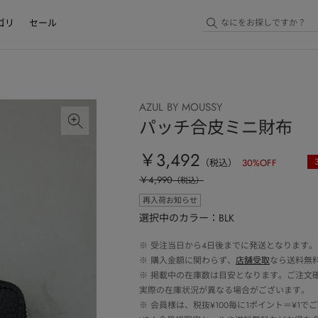
ゴリ
セール
AZUL BY MOUSSY
パッチ合皮ミニ財布
￥3,492
（税込）
30
%OFF
￥4,990
（税込）
再入荷お知らせ
選択中のカラー：BLK
※
受注当日から4日後までに発送となります。
※
購入金額に関わらず、
店舗受取
なら送料無
※
掲載中の在庫数は目安となります。ご注文
実際の在庫状況が異なる場合がございます。
※
会員様は、税抜¥100毎に1ポイント＝¥1