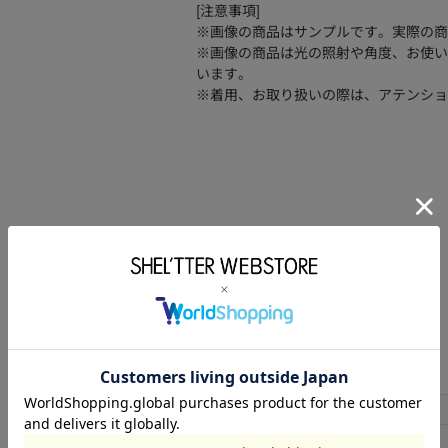
[注意事項]
※画像の商品はサンプルです。実際の商
※画像の商品は光の照射や角度、お使い
います。
※着用、お取り扱いの際は、アテンショ
品番
251JSB56-2611
合成皮革:
素材
サイズ
サイズ