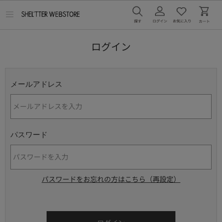
メ
ニ
ュ
ー
ログイン
を
開
く
メールアドレス
パスワード
パスワードをお忘れの方はこちら（再設定）