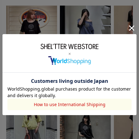
RODEO CROWNS WIDE
RODEO CROWNS WIDE
RODEO CRO
BOWL
桑原彩夏
BOWL
SAE
BOWL
aika
161cm
159cm
158cm