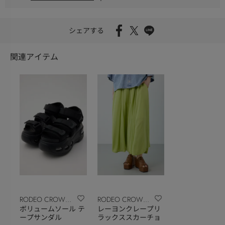
シェアする
関連アイテム
RODEO CROWNS
RODEO CROWNS
ボリュームソール テ
レーヨンクレープリ
WIDE BOWL
WIDE BOWL
ープサンダル
ラックススカーチョ