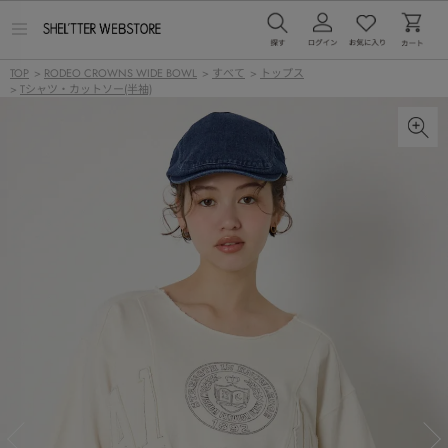
メ
ニ
ュ
TOP
>
RODEO CROWNS WIDE BOWL
>
すべて
>
トップス
ー
>
Tシャツ・カットソー(半袖)
を
開
く