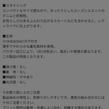
■スタイリング
コンパクトなサイズ感なので、ゆったりとしたルーズシルエットの
デニムと好相性。
女性らしさのあるふんわり広がるスカートなどを合わせると、レデ
ィライクに仕上がります。
■生地
※ONE&ONLYタグ付き
薄手でやわらかな裏毛素材を使用。
パウダー加工により、1点1点色合い、風合いや表情が異なります。
この製品の特長となります。
■透け感：なし
■裏 地：なし
■伸縮性：ややあり
■光沢感：なし
※お取り扱い上のご注意
製品染めの特性上、色移りがしやすいです。異色の組み合わせには
十分ご注意ください。
プリント箇所は着用・洗濯によリ白化、剥離する場合があります。