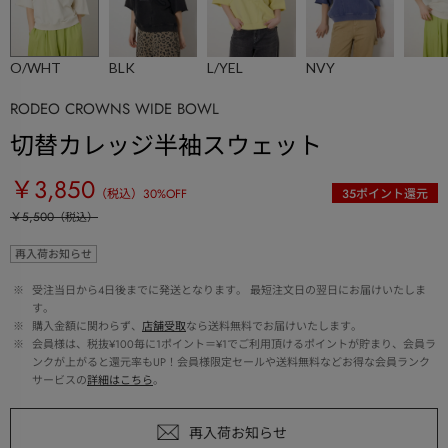
O/WHT
BLK
L/YEL
NVY
RODEO CROWNS WIDE BOWL
切替カレッジ半袖スウェット
￥3,850
（税込）
30
%OFF
35
ポイント還元
￥5,500
（税込）
再入荷お知らせ
 ※ 
受注当日から4日後までに発送となります。 最短注文日の翌日にお届けいたしま
す。
 ※ 
購入金額に関わらず、
店舗受取
なら送料無料でお届けいたします。
 ※ 
会員様は、税抜¥100毎に1ポイント＝¥1でご利用頂けるポイントが貯まり、会員ラ
ンクが上がると還元率もUP！会員様限定セールや送料無料などお得な会員ランク
サービスの
詳細はこちら
。