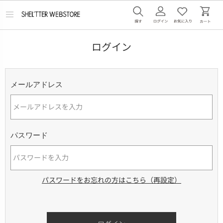
メ
ニ
ュ
ー
ログイン
を
開
く
メールアドレス
パスワード
パスワードをお忘れの方はこちら（再設定）