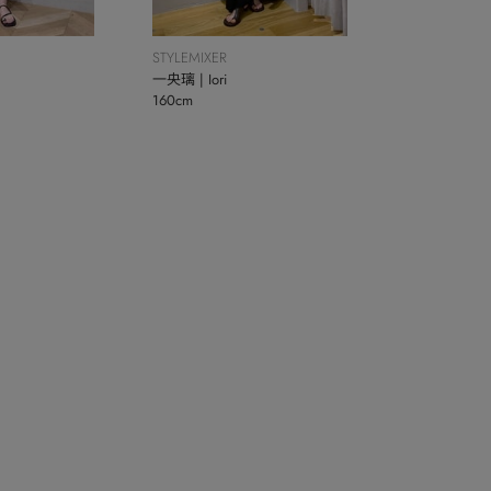
STYLEMIXER
一央璃 | Iori
160cm