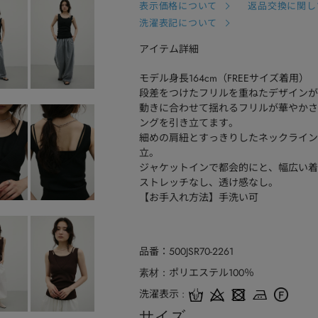
表示価格について
返品交換に関し
洗濯表記について
アイテム詳細
モデル身長164cm（FREEサイズ着用）
段差をつけたフリルを重ねたデザインが
動きに合わせて揺れるフリルが華やかさ
ングを引き立てます。
細めの肩紐とすっきりしたネックライン
立。
ジャケットインで都会的にと、幅広い着
ストレッチなし、透け感なし。
【お手入れ方法】手洗い可
品番
500JSR70-2261
ポリエステル100％
素材
洗濯表示
サイズ