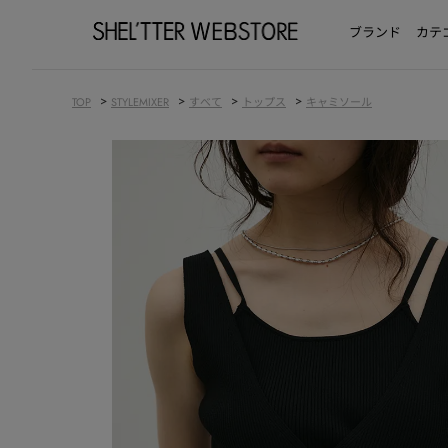
ブランド
カテ
>
>
>
>
TOP
STYLEMIXER
すべて
トップス
キャミソール