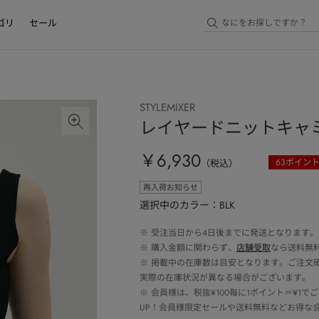
ゴリ
セール
STYLEMIXER
レイヤードニットキャ
￥6,930
63
ポイン
（税込）
再入荷お知らせ
選択中のカラー：BLK
※
受注当日から4日後までに発送となります。
※
購入金額に関わらず、
店舗受取
なら送料無
※
掲載中の在庫数は目安となります。ご注文
実際の在庫状況が異なる場合がございます。
※
会員様は、税抜¥100毎に1ポイント＝¥1
UP！会員様限定セールや送料無料などお得な