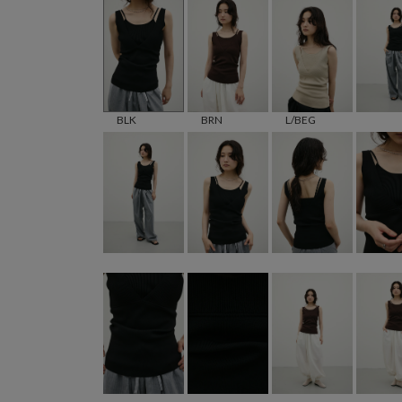
BLK
BRN
L/BEG