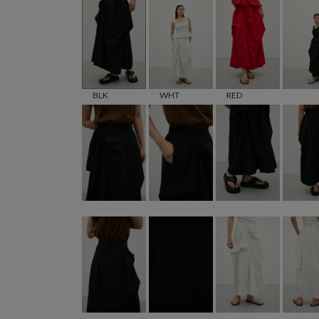
BLK
WHT
RED