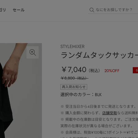
ゴリ
セール
STYLEMIXER
ランダムタックサッカ
￥7,040
6
（税込）
20
%OFF
￥8,800
（税込）
再入荷お知らせ
選択中のカラー：BLK
※
受注当日から4日後までに発送となります。
※
購入金額に関わらず、
店舗受取
なら送料無
※
掲載中の在庫数は目安となります。ご注文
実際の在庫状況が異なる場合がございます。
※
会員様は、税抜¥100毎に1ポイント＝¥1