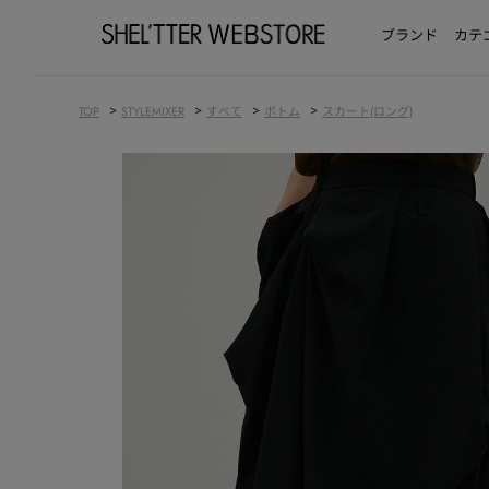
ブランド
カテ
>
>
>
>
TOP
STYLEMIXER
すべて
ボトム
スカート(ロング)