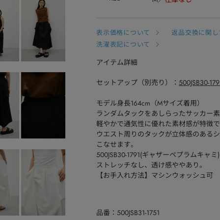
表示価格について
返品交換に関し
洗濯表記について
アイテム詳細
セットアップ（別売り）：
500JSB30
モデル身長164cm（Mサイズ着用）
ランダムタックをあしらったサッカー素
軽やかで通気性に優れた素材感が特徴で
ウエスト周りのタックが立体感のあるシ
こなせます。
500JSB30-1791(ギャザーペプラム
ストレッチなし、透け感ややあり。
【お手入れ方法】マシンウォッシュ可
品番
500JSB31-1751