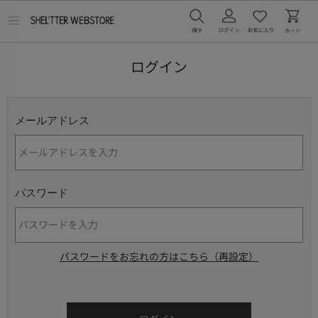
メ
ニ
ュ
ー
ログイン
を
開
く
メールアドレス
パスワード
パスワードをお忘れの方はこちら（再設定）