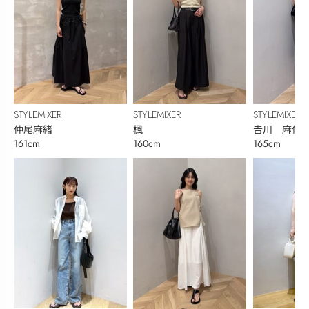
STYLEMIXER
STYLEMIXER
STYLEMIXER
仲尾麻緒
楓
𠮷川 麻佑
161cm
160cm
165cm