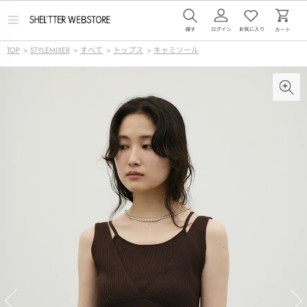
メ
ニ
ュ
TOP
>
STYLEMIXER
>
すべて
>
トップス
>
キャミソール
ー
を
開
く