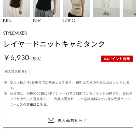
BRN
BLK
L/BEG
STYLEMIXER
レイヤードニットキャミタンク
￥6,930
（税込）
63
ポイント還元
再入荷お知らせ
 ※ 
受注当日から4日後までに発送となります。 最短注文日の翌日にお届けいたしま
す。
 ※ 
会員様は、税抜¥100毎に1ポイント＝¥1でご利用頂けるポイントが貯まり、会員ラ
ンクが上がると還元率もUP！会員様限定セールや送料無料などお得な会員ランク
サービスの
詳細はこちら
。