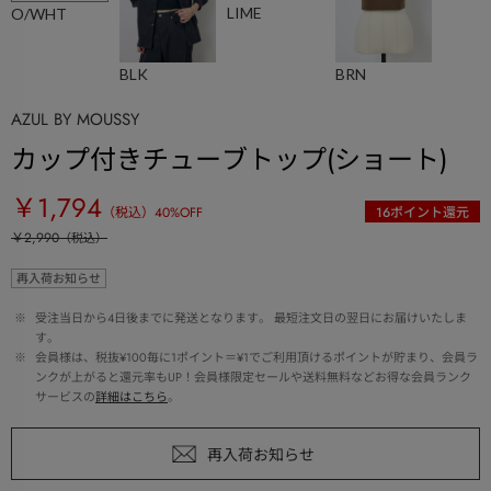
LIME
O/WHT
BLK
BRN
AZUL BY MOUSSY
カップ付きチューブトップ(ショート)
￥1,794
（税込）
40
%OFF
16
ポイント還元
￥2,990
（税込）
再入荷お知らせ
 ※ 
受注当日から4日後までに発送となります。 最短注文日の翌日にお届けいたしま
す。
 ※ 
会員様は、税抜¥100毎に1ポイント＝¥1でご利用頂けるポイントが貯まり、会員ラ
ンクが上がると還元率もUP！会員様限定セールや送料無料などお得な会員ランク
サービスの
詳細はこちら
。