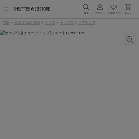
メ
ニ
ュ
TOP
>
AZUL BY MOUSSY
>
すべて
>
トップス
>
ベアトップ
ー
を
開
く