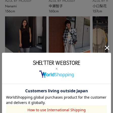
AZUL BY MOUSSY
AZUL BY MOUSSY
AZUL BY MO
Nanami
中瀬智子
小口梨花
156cm
160cm
157cm
AZUL BY MO
AZUL BY MOUSSY
AZUL BY MOUSSY
渡邉優香
中瀬智子
小口梨花
170cm
160cm
157cm
このアイテムを見た人がチェックしている商品