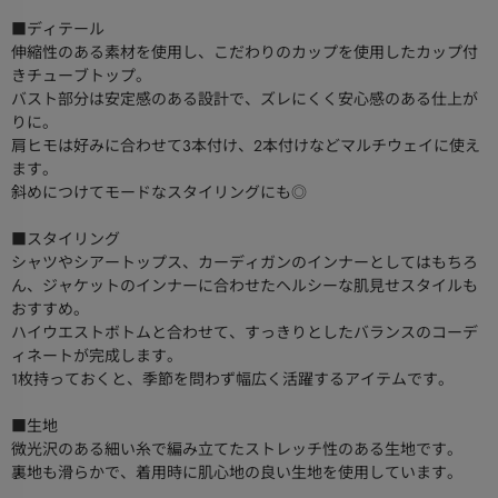
■ディテール
伸縮性のある素材を使用し、こだわりのカップを使用したカップ付
きチューブトップ。
バスト部分は安定感のある設計で、ズレにくく安心感のある仕上が
りに。
肩ヒモは好みに合わせて3本付け、2本付けなどマルチウェイに使え
ます。
斜めにつけてモードなスタイリングにも◎
■スタイリング
シャツやシアートップス、カーディガンのインナーとしてはもちろ
ん、ジャケットのインナーに合わせたヘルシーな肌見せスタイルも
おすすめ。
ハイウエストボトムと合わせて、すっきりとしたバランスのコーデ
ィネートが完成します。
1枚持っておくと、季節を問わず幅広く活躍するアイテムです。
■生地
微光沢のある細い糸で編み立てたストレッチ性のある生地です。
裏地も滑らかで、着用時に肌心地の良い生地を使用しています。