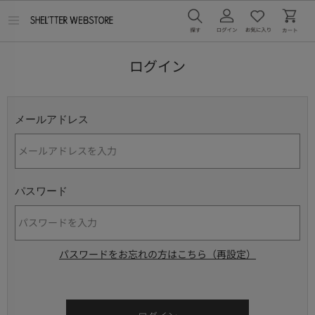
メ
ニ
ュ
ー
ログイン
を
開
く
メールアドレス
パスワード
パスワードをお忘れの方はこちら（再設定）