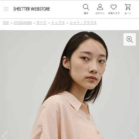
メ
ニ
ュ
TOP
>
STYLEMIXER
>
すべて
>
トップス
>
シャツ・ブラウス
ー
を
開
く