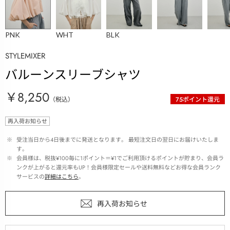
PNK
WHT
BLK
STYLEMIXER
バルーンスリーブシャツ
￥8,250
（税込）
75
ポイント還元
再入荷お知らせ
 ※ 
受注当日から4日後までに発送となります。 最短注文日の翌日にお届けいたしま
す。
 ※ 
会員様は、税抜¥100毎に1ポイント＝¥1でご利用頂けるポイントが貯まり、会員ラ
ンクが上がると還元率もUP！会員様限定セールや送料無料などお得な会員ランク
サービスの
詳細はこちら
。