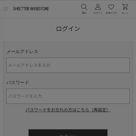
メ
ニ
ュ
ー
ログイン
を
開
く
メールアドレス
パスワード
パスワードをお忘れの方はこちら（再設定）