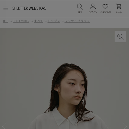
メ
ニ
ュ
TOP
>
STYLEMIXER
>
すべて
>
トップス
>
シャツ・ブラウス
ー
を
開
く