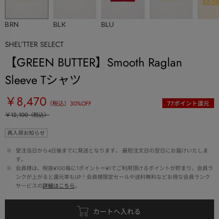
BRN
BLK
BLU
SHEL’TTER SELECT
【GREEN BUTTER】Smooth Raglan
Sleeve Tシャツ
￥8,470
（税込）
30
%OFF
77
ポイント還元
￥12,100
（税込）
再入荷お知らせ
 ※ 
受注当日から4日後までに発送となります。 最短注文日の翌日にお届けいたしま
す。
 ※ 
会員様は、税抜¥100毎に1ポイント＝¥1でご利用頂けるポイントが貯まり、会員ラ
ンクが上がると還元率もUP！会員様限定セールや送料無料などお得な会員ランク
サービスの
詳細はこちら
。