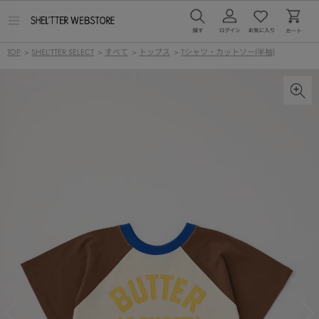
メ
ニ
ュ
TOP
>
SHEL'TTER SELECT
>
すべて
>
トップス
>
Tシャツ・カットソー(半袖)
ー
を
開
く