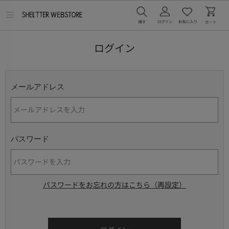
メ
ニ
ュ
ー
ログイン
を
開
く
メールアドレス
パスワード
パスワードをお忘れの方はこちら（再設定）